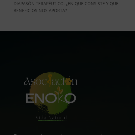
DIAPASÓN TERAPÉUTICO: ¿EN QUE CONSISTE Y QUE
BENEFICIOS NOS APORTA?