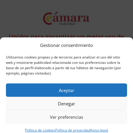
Unidos para garantizar un mejor uso de
las técnologías de la información y de las
Gestionar consentimiento
Comunicaciones.
Utilizamos cookies propias y de terceros para analizar el uso del sitio
web y mostrarte publicidad relacionada con tus preferencias sobre la
base de un perfil elaborado a partir de tus hábitos de navegación (por
ejemplo, páginas visitadas).
Asociación EnoKo ha sido beneficiaria del fondo
Europeo de Desarrollo Regional cuyo objetivo es la
Aceptar
Digitalización de la empresa y gracias al que ha creado
una página web para dar difusión de los servicios de la
Denegar
empresa, en 2021. Para ello ha contado con el apoyo
del programa TICCámaras de la Cámara de Comercio de
Ciudad Real.
Ver preferencias
Política de cookies
Política de privacidad
Aviso legal
Una Manera de hacer Europa