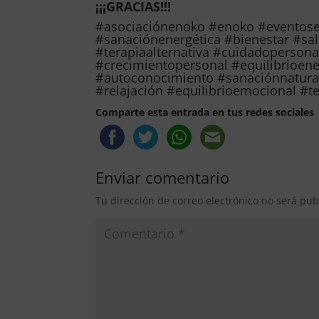
¡¡¡GRACIAS!!!
#asociaciónenoko #enoko #eventosen
#sanaciónenergética #bienestar #sal
#terapiaalternativa #cuidadopersonal
#crecimientopersonal #equilibrioene
#autoconocimiento #sanaciónnatural 
#relajación #equilibrioemocional #t
Comparte esta entrada en tus redes sociales
Enviar comentario
Tu dirección de correo electrónico no será pub