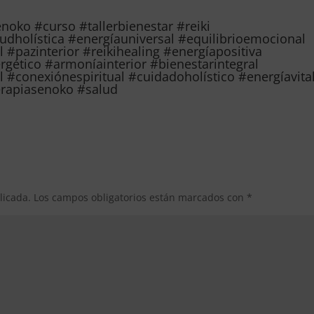
oko #curso #tallerbienestar #reiki
udholística #energíauniversal #equilibrioemocional
 #pazinterior #reikihealing #energíapositiva
rgético #armoníainterior #bienestarintegral
#conexiónespiritual #cuidadoholístico #energíavita
erapiasenoko #salud
licada.
Los campos obligatorios están marcados con
*