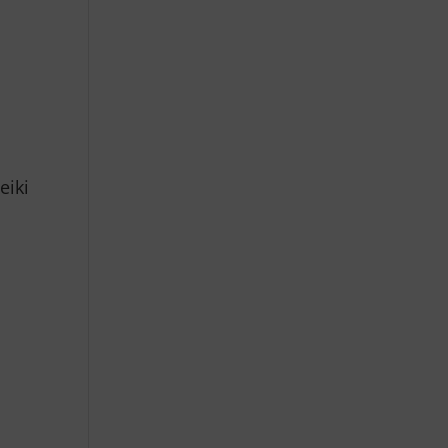
a
eiki