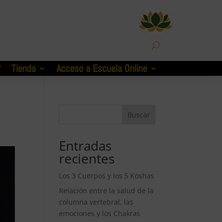
U
?
Tienda
Acceso a Escuela Online
Buscar
Entradas
recientes
Los 3 Cuerpos y los 5 Koshas
Relación entre la salud de la
columna vertebral, las
emociones y los Chakras