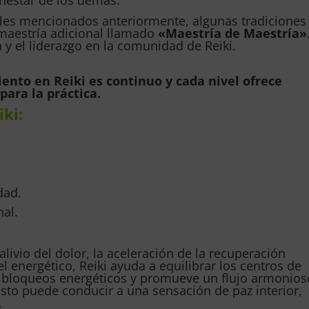
ales mencionados anteriormente, algunas tradiciones
 maestría adicional llamado
«Maestría de Maestría»
a y el liderazgo en la comunidad de Reiki.
iento en Reiki es continuo y cada nivel ofrece
para la práctica.
iki:
idad.
nal.
livio del dolor, la aceleración de la recuperación
el energético, Reiki ayuda a equilibrar los centros de
na bloqueos energéticos y promueve un flujo armonios
 Esto puede conducir a una sensación de paz interior,
.