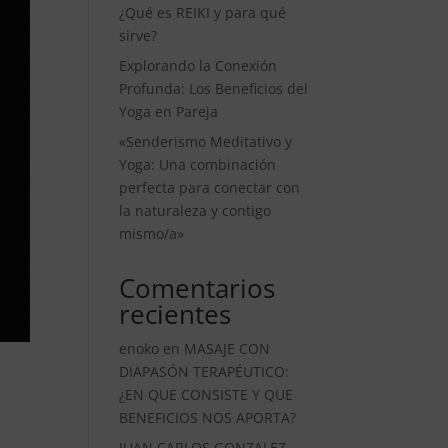
¿Qué es REIKI y para qué
sirve?
Explorando la Conexión
Profunda: Los Beneficios del
Yoga en Pareja
«Senderismo Meditativo y
Yoga: Una combinación
perfecta para conectar con
la naturaleza y contigo
mismo/a»
Comentarios
recientes
enoko
en
MASAJE CON
DIAPASÓN TERAPÉUTICO:
¿EN QUE CONSISTE Y QUE
BENEFICIOS NOS APORTA?
JUAN CARLOS GONZALEZ