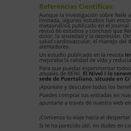
Referencias Científicas:
Aunque la investigación sobre Reiki aú
limitada, algunos estudios han enco
metaanálisis publicado en el Journa
revisó 66 estudios y concluyó que Re
dolor, la ansiedad y la depresión. Ot
salud cardiovascular, el manejo del d
alentadores.
Un estudio publicado en la revista
In
mejoraba la calidad de vida y reducía
Para que puedas experimentar todos
anuales de REIKI.
El Nivel I lo ten
sede de Puertollano, situada en C/ 
¡Apúntate y descubre todos los benefi
Puedes comprar tus entradas en nues
apuntarte a través de nuestra web 
¡Comienza tu viaje hacia el despertar 
Si te ha parecido útil, no dudes en c