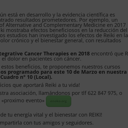
n está en desarrollo y la evidencia científica es
ntrado resultados prometedores. Por ejemplo, un
l of Alternative and Complementary Medicine en 2017
iki mostraba efectos beneficiosos en la reducción del
ros estudios han investigado los efectos de Reiki en l
olor crónico y el bienestar general, con resultados
tegrative Cancer Therapies en 2018
encontró que R
 el dolor en pacientes con cáncer.
 estos beneficios, te proponemos nuestros cursos
emos programado para este 10 de Marzo en nuestra
Cuadro nº 10 (Local).
cios que aportará Reiki a tu vida!
tra asociación, llamándonos por tlf 622 847 975, o
en «proximo evento»
enoko.org
de tu energía vital y el bienestar con REIKI!
ompartirla con tus amigos y seguidores.