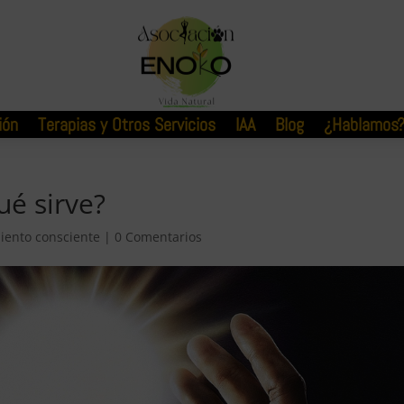
ión
Terapias y Otros Servicios
IAA
Blog
¿Hablamos
ué sirve?
iento consciente
|
0 Comentarios