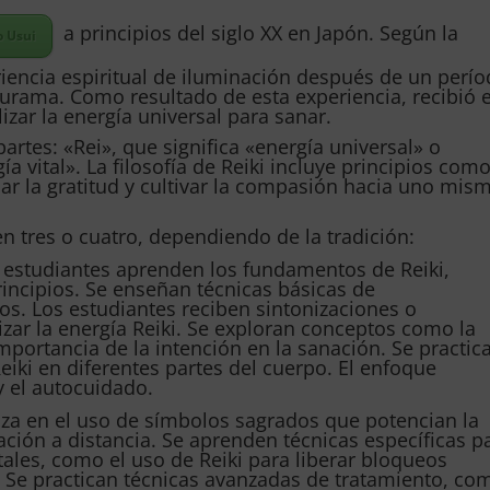
a principios del siglo XX en Japón. Según la
o Usui
iencia espiritual de iluminación después de un perí
urama. Como resultado de esta experiencia, recibió e
zar la energía universal para sanar.
rtes: «Rei», que significa «energía universal» o
gía vital». La filosofía de Reiki incluye principios com
car la gratitud y cultivar la compasión hacia uno mis
en tres o cuatro, dependiendo de la tradición:
s estudiantes aprenden los fundamentos de Reiki,
principios. Se enseñan técnicas básicas de
os. Los estudiantes reciben sintonizaciones o
izar la energía Reiki. Se exploran conceptos como la
importancia de la intención en la sanación. Se practic
iki en diferentes partes del cuerpo. El enfoque
 y el autocuidado.
iza en el uso de símbolos sagrados que potencian la
ación a distancia. Se aprenden técnicas específicas p
les, como el uso de Reiki para liberar bloqueos
 Se practican técnicas avanzadas de tratamiento, co