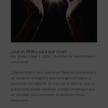
¿Qué es REIKI y para qué sirve?
por
enoko
|
Mar 5, 2024
|
Semillas de conocimiento
consciente
¿Qué es REIKI y para qué sirve? Reiki es una práctica
de sanación energética que se originó en Japón a
principios del siglo XX. Se basa en la idea de que un
practicante puede canalizar energía universal hacia
un receptor para promover la sanación física,
emocional,...