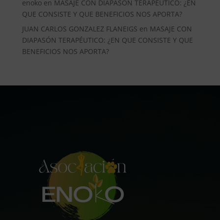
enoko
en
MASAJE CON DIAPASÓN TERAPÉUTICO: ¿EN
QUE CONSISTE Y QUE BENEFICIOS NOS APORTA?
JUAN CARLOS GONZALEZ FLANEIGS
en
MASAJE CON
DIAPASÓN TERAPÉUTICO: ¿EN QUE CONSISTE Y QUE
BENEFICIOS NOS APORTA?