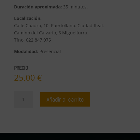
Duración aproximada:
35 minutos.
Localización.
Calle Cuadro, 10. Puertollano. Ciudad Real.
Camino del Calvario, 6 Miguelturra.
Tfno: 622 847 975
Modalidad:
Presencial
PRECIO
25,00
€
Masaje
Añadir al carrito
Oleico
Ayurvédico
espalda
cantidad